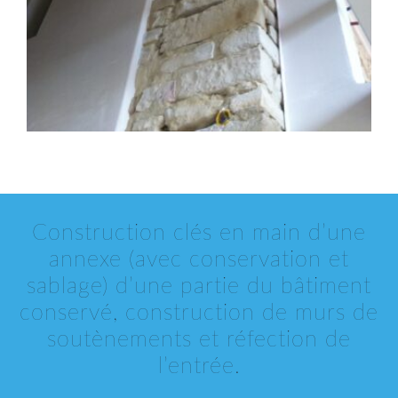
Construction clés en main d’une
annexe (avec conservation et
sablage) d’une partie du bâtiment
conservé, construction de murs de
soutènements et réfection de
l’entrée.