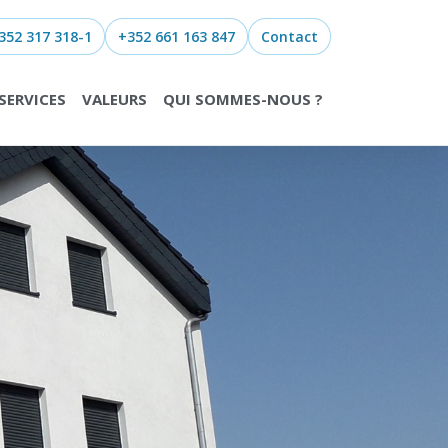
352 317 318-1
+352 661 163 847
Contact
SERVICES
VALEURS
QUI SOMMES-NOUS ?