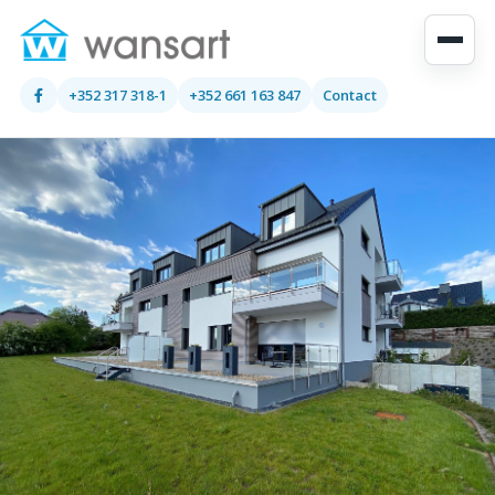
+352 317 318-1
+352 661 163 847
Contact